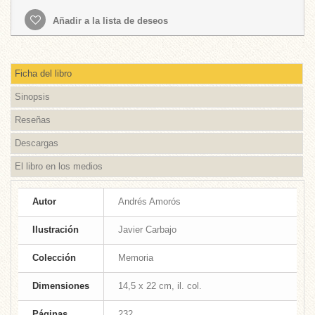
Añadir a la lista de deseos
Ficha del libro
Sinopsis
Reseñas
Descargas
El libro en los medios
Autor
Andrés Amorós
Ilustración
Javier Carbajo
Colección
Memoria
Dimensiones
14,5 x 22 cm, il. col.
Páginas
232