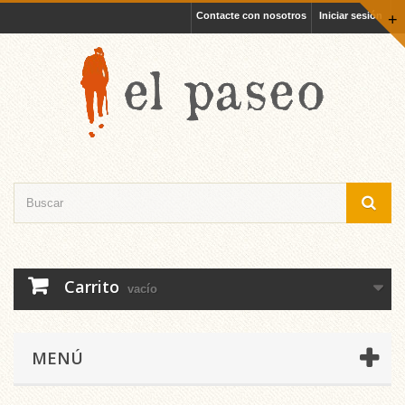
Contacte con nosotros
Iniciar sesión
+
Carrito
vacío
MENÚ