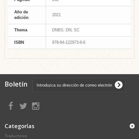
Año de
2021
edición
Thema
DNBS; DN; SC
ISBN
978-84-122973-8-6
Boletín
Categorías
Traductores