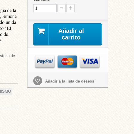
gía de la
s, Simone
ido unida
omo "El
Añadir al
to de
carrito
y
sterio de
Añadir a la lista de deseos
NISMO