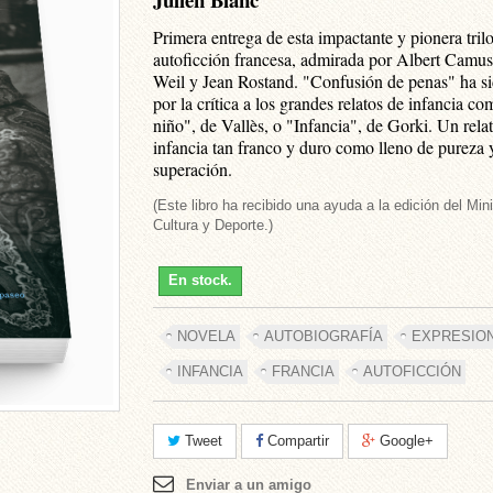
Primera entrega de esta impactante y pionera trilo
autoficción francesa, admirada por Albert Camu
Weil y Jean Rostand. "Confusión de penas" ha s
por la crítica a los grandes relatos de infancia c
niño", de Vallès, o "Infancia", de Gorki. Un rela
infancia tan franco y duro como lleno de pureza 
superación.
(Este libro ha recibido una ayuda a la edición del Mini
Cultura y Deporte.)
En stock.
NOVELA
AUTOBIOGRAFÍA
EXPRESIO
INFANCIA
FRANCIA
AUTOFICCIÓN
Tweet
Compartir
Google+
Enviar a un amigo