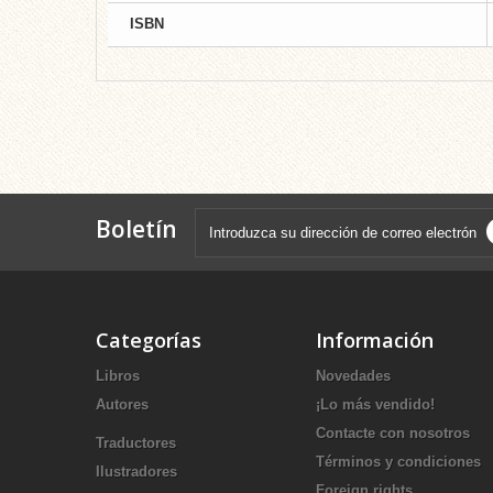
ISBN
Boletín
Categorías
Información
Libros
Novedades
Autores
¡Lo más vendido!
Contacte con nosotros
Traductores
Términos y condiciones
Ilustradores
Foreign rights