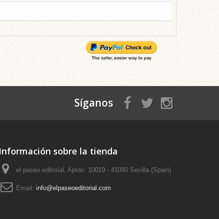
Síganos
Información sobre la tienda
el paseo editorial, Aptdo. 10019 - 41080 Sevilla (Spain)
Email:
info@elpaseoeditorial.com