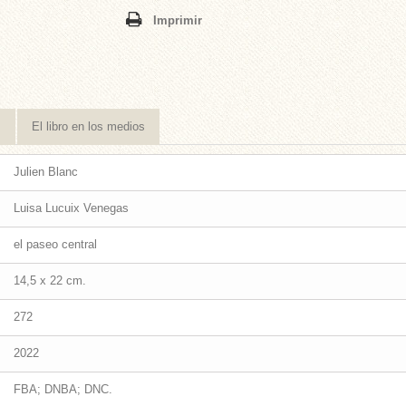
Imprimir
s
El libro en los medios
Julien Blanc
Luisa Lucuix Venegas
el paseo central
14,5 x 22 cm.
272
2022
FBA; DNBA; DNC.