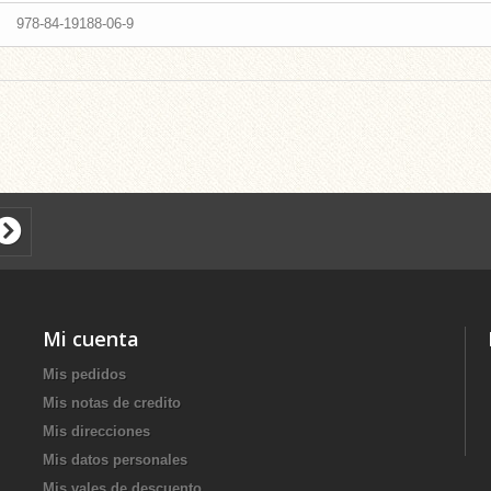
978-84-19188-06-9
Mi cuenta
Mis pedidos
Mis notas de credito
Mis direcciones
Mis datos personales
Mis vales de descuento