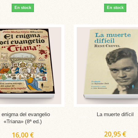
En stock
En stock
l enigma del evangelio
La muerte difícil
«Triana» (8ª ed.)
20,95 €
16,00 €