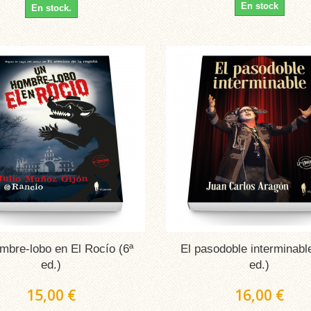
En stock
En stock.
mbre-lobo en El Rocío (6ª
El pasodoble interminabl
ed.)
ed.)
15,00 €
16,00 €