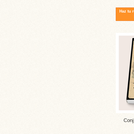
Haz tu 
Conj