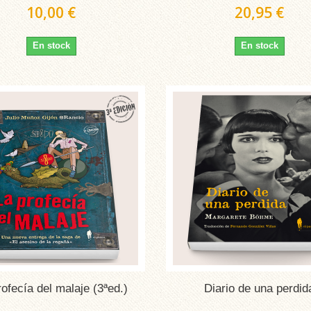
10,00 €
20,95 €
En stock
En stock
rofecía del malaje (3ªed.)
Diario de una perdid