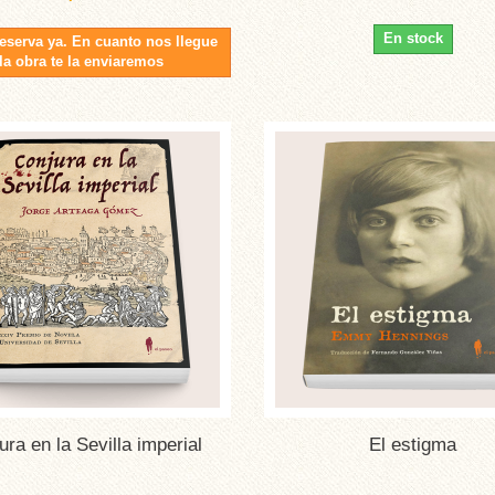
En stock
reserva ya. En cuanto nos llegue
la obra te la enviaremos
ura en la Sevilla imperial
El estigma