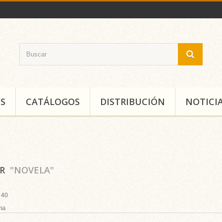
S
CATÁLOGOS
DISTRIBUCIÓN
NOTICI
AR
"NOVELA"
40
na