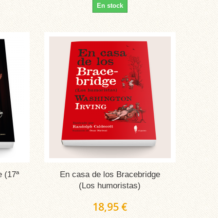
En stock
e (17ª
En casa de los Bracebridge
(Los humoristas)
18,95 €