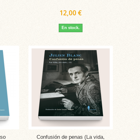
12,00 €
En stock.
íso
Confusión de penas (La vida,