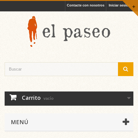
Contacte con nosotros
Iniciar sesión
+
Carrito
vacío
MENÚ