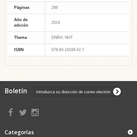
Páginas
288
Año de
2024
edición
Thema
DNBH; NHT
ISBN
978-84-19188-42-7
Boletín
Categorías