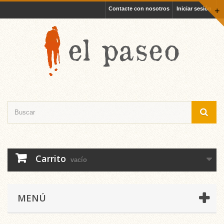
Contacte con nosotros
Iniciar sesión
+
Carrito
vacío
MENÚ