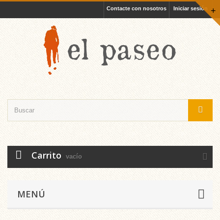
Contacte con nosotros
Iniciar sesión
+
Carrito
vacío
MENÚ