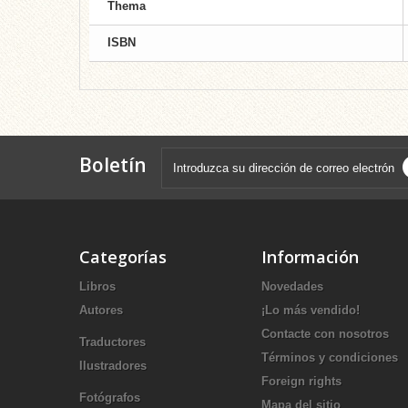
Thema
ISBN
Boletín
Categorías
Información
Libros
Novedades
Autores
¡Lo más vendido!
Contacte con nosotros
Traductores
Términos y condiciones
Ilustradores
Foreign rights
Fotógrafos
Mapa del sitio