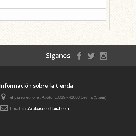
Síganos
Información sobre la tienda
el paseo editorial, Aptdo. 10019 - 41080 Sevilla (Spain)
Email:
info@elpaseoeditorial.com