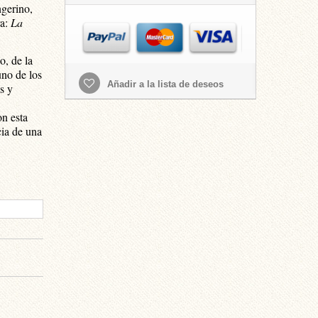
ngerino,
ra:
La
o, de la
uno de los
Añadir a la lista de deseos
s y
n esta
cia de una