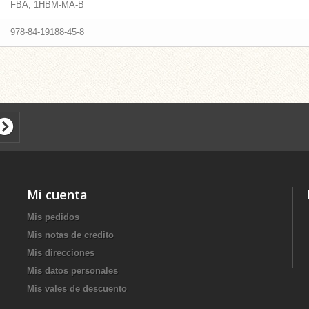
FBA; 1HBM-MA-B
978-84-19188-45-8
Mi cuenta
Mis pedidos
Mis notas de credito
Mis direcciones
Mis datos personales
Mis vales de descuento