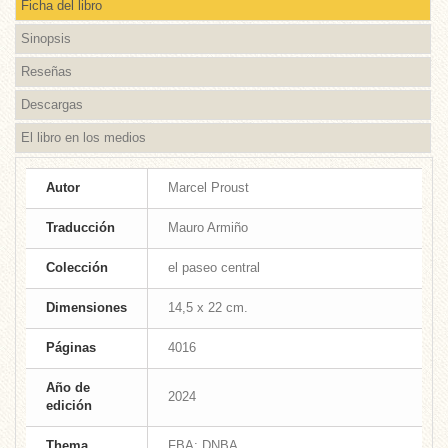
Ficha del libro
Sinopsis
Reseñas
Descargas
El libro en los medios
Autor
Marcel Proust
Traducción
Mauro Armiño
Colección
el paseo central
Dimensiones
14,5 x 22 cm.
Páginas
4016
Año de
2024
edición
Thema
FBA; DNBA