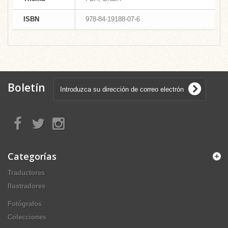
ISBN
978-84-19188-07-6
Boletín
Categorías
Traductores
Ilustradores
Fotógrafos
Colecciones