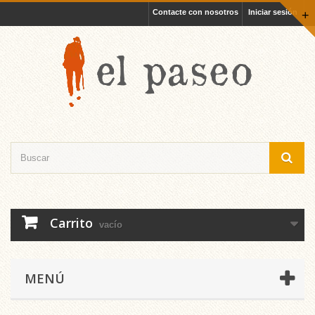
Contacte con nosotros
Iniciar sesión
+
Carrito
vacío
MENÚ