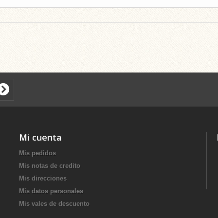
Mi cuenta
Mis pedidos
Mis notas de credito
Mis direcciones
Mis datos personales
Mis vales de descuento