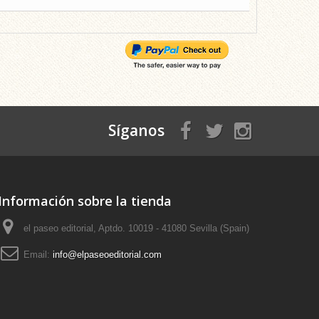
Síganos
Información sobre la tienda
el paseo editorial, Aptdo. 10019 - 41080 Sevilla (Spain)
Email:
info@elpaseoeditorial.com