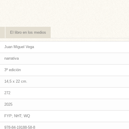
s
El libro en los medios
Juan Miguel Vega
narrativa
3ª edición
14,5 x 22 cm.
272
2025
FYP; NHT; WQ
978-84-19188-58-8