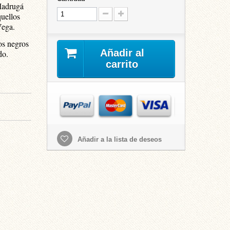
 Madrugá
quellos
 Vega.
os negros
Añadir al
do.
carrito
Añadir a la lista de deseos