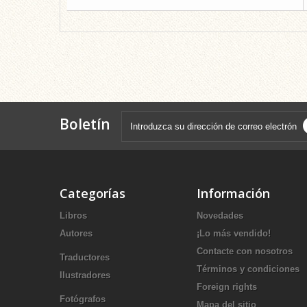
Boletín
Categorías
Información
Libros
Novedades
Autores
¡Lo más vendido!
Contacte con nosotros
Traductores
Términos y condiciones
Ilustradores
Foreign rights
Fotógrafos
Mapa del sitio