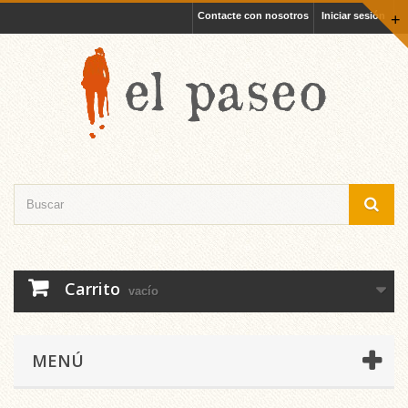
Contacte con nosotros
Iniciar sesión
+
Carrito
vacío
MENÚ