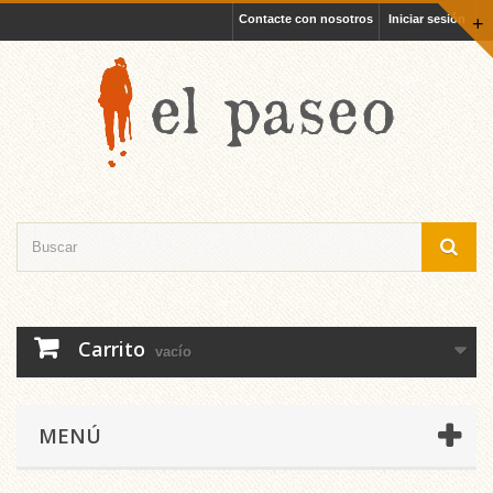
Contacte con nosotros
Iniciar sesión
+
Carrito
vacío
MENÚ