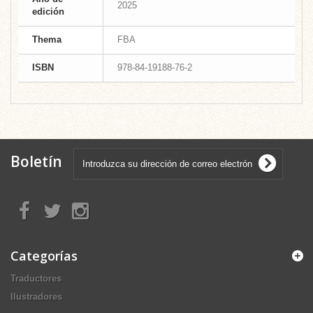
2025
edición
Thema
FBA
ISBN
978-84-19188-76-2
Boletín
Categorías
Traductores
Ilustradores