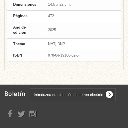
Dimensiones
14,5 x 22 cm.
Páginas
472
Año de
2025
edición
Thema
NHT; DNP
ISBN
978-84-19188-62-5
Boletín