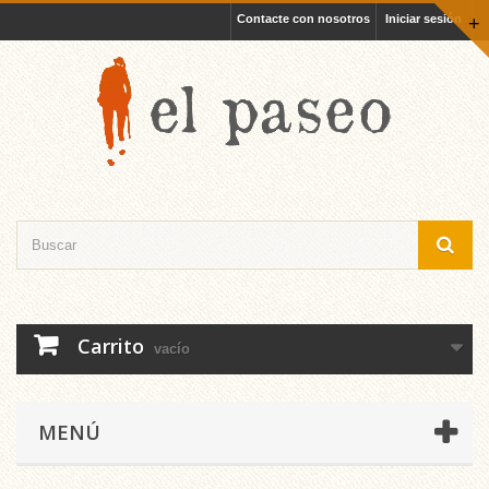
Contacte con nosotros
Iniciar sesión
+
Carrito
vacío
MENÚ