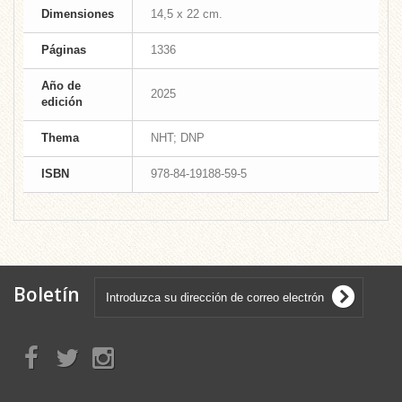
Dimensiones
14,5 x 22 cm.
Páginas
1336
Año de
2025
edición
Thema
NHT; DNP
ISBN
978-84-19188-59-5
Boletín