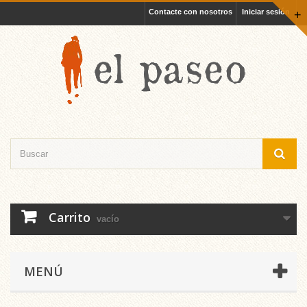
Contacte con nosotros
Iniciar sesión
+
Carrito
vacío
MENÚ