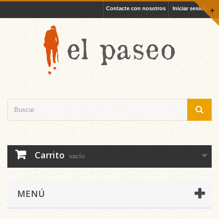
Contacte con nosotros
Iniciar sesión
+
Carrito
vacío
MENÚ