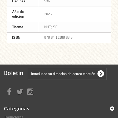
Páginas
536
Año de
2026
edición
Thema
NHT; SF
ISBN
978-84-19188-88-5
Boletín
Categorías
Traductores