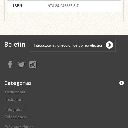
ISBN
978-84-945885-8-7
Boletín
Categorías
Traductores
Ilustradores
Fotógrafos
Colecciones
Próximos títulos