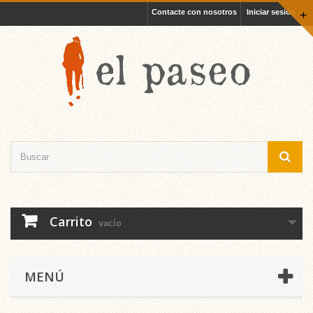
Contacte con nosotros
Iniciar sesión
+
Carrito
vacío
MENÚ