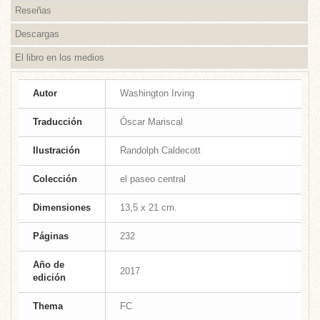
Reseñas
Descargas
El libro en los medios
Autor
Washington Irving
Traducción
Óscar Mariscal
Ilustración
Randolph Caldecott
Colección
el paseo central
Dimensiones
13,5 x 21 cm.
Páginas
232
Año de
2017
edición
Thema
FC