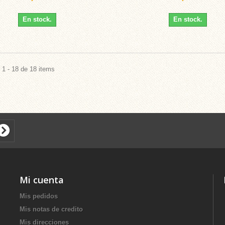
En stock.
En stock.
1 - 18 de 18 items
Mi cuenta
Mis pedidos
Mis notas de credito
Mis direcciones