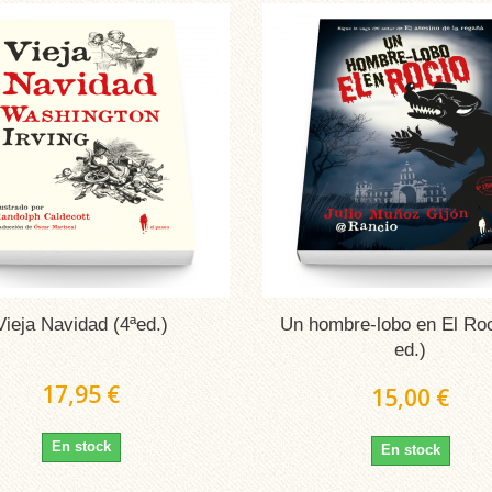
Vieja Navidad (4ªed.)
Un hombre-lobo en El Roc
ed.)
17,95 €
15,00 €
En stock
En stock