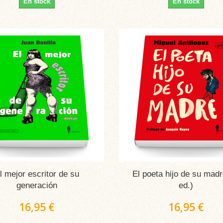
En stock
En stock
l mejor escritor de su
El poeta hijo de su madr
generación
ed.)
16,95 €
16,95 €