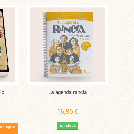
io
La agenda rancia
16,95 €
En stock
s llegue
s