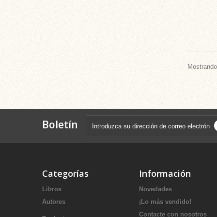
Mostrando 
Boletín
Categorías
Información
Libros
Novedades
Autores
¡Lo más vendido!
Contacte con nosotros