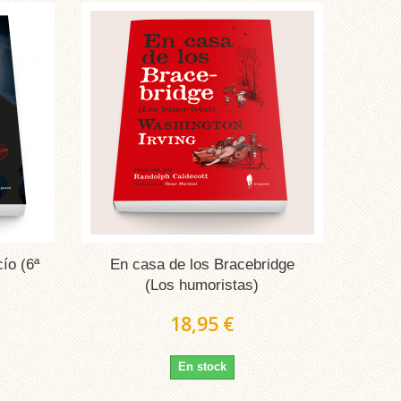
ío (6ª
En casa de los Bracebridge
(Los humoristas)
18,95 €
En stock