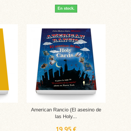
En stock.
American Rancio (El asesino de
las Holy...
19,95 €