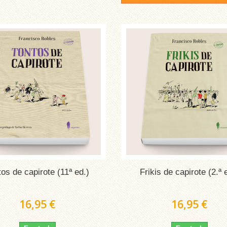
tos de capirote (11ª ed.)
Frikis de capirote (2.ª 
16,95 €
16,95 €