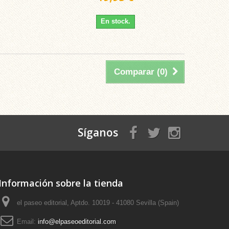
En stock.
Comparar (
0
)
Síganos
Información sobre la tienda
el paseo editorial, Aptdo. 10019 - 41080 Sevilla (Spain)
Email:
info@elpaseoeditorial.com