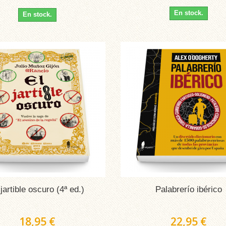
En stock.
En stock.
 jartible oscuro (4ª ed.)
Palabrerío ibérico
18,95 €
22,95 €