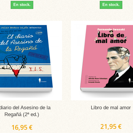
En stock.
En stock.
diario del Asesino de la
Libro de mal amor
Regañá (2ª ed.)
21,95 €
16,95 €