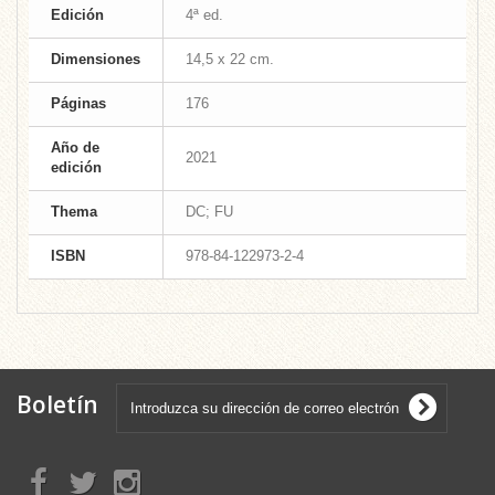
Edición
4ª ed.
Dimensiones
14,5 x 22 cm.
Páginas
176
Año de
2021
edición
Thema
DC; FU
ISBN
978-84-122973-2-4
Boletín