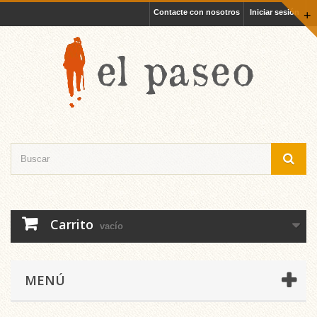
Contacte con nosotros
Iniciar sesión
+
Carrito
vacío
MENÚ