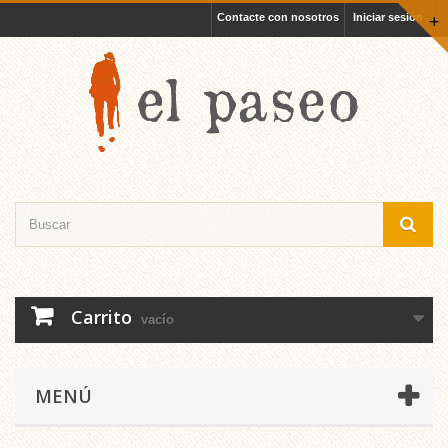
Contacte con nosotros
Iniciar sesión
+
Carrito
vacío
MENÚ