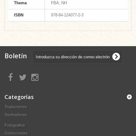
Thema
FBA; NH
ISBN
978-84-124077-2-3
Boletín
Categorías
Traductores
Ilustradores
Fotógrafos
Colecciones