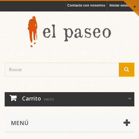
Contacte con nosotros
Iniciar sesión
+
Carrito
vacío
MENÚ