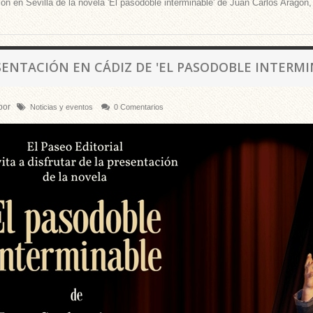
ón en Sevilla de la novela 'El pasodoble interminable' de Juan Carlos Aragón
SENTACIÓN EN CÁDIZ DE 'EL PASODOBLE INTERMI
por
Noticias y eventos
0 Comentarios