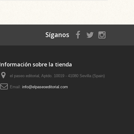
Síganos
Información sobre la tienda
el paseo editorial, Aptdo. 10019 - 41080 Sevilla (Spain)
Email:
info@elpaseoeditorial.com