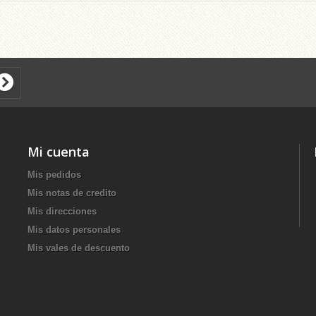
Mi cuenta
Mis pedidos
Mis notas de credito
Mis direcciones
Mis datos personales
Mis vales de descuento