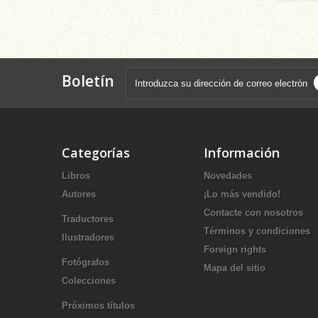
Boletín
Categorías
Información
Libros
Novedades
Autores
¡Lo más vendido!
Contacte con nosotros
Traductores
Términos y condiciones
Ilustradores
Foreign rights
Fotógrafos
Mapa del sitio
Colecciones
Próximos títulos