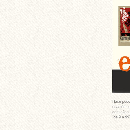
Hace pocos
ocasión es
continúan 
“de 9 a 99