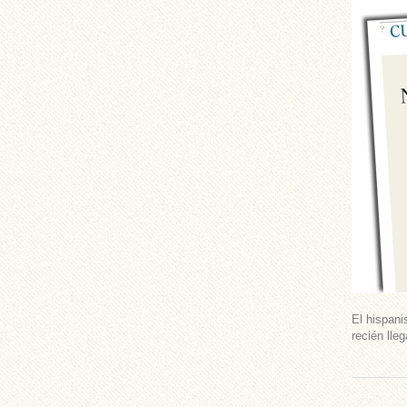
El hispani
recién lle