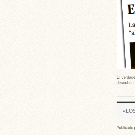
El verdade
descubrien
«LO
Publicado 