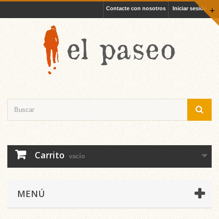
Contacte con nosotros
Iniciar sesión
+
Carrito
vacío
MENÚ