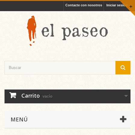
Contacte con nosotros
Iniciar sesión
+
Carrito
vacío
MENÚ