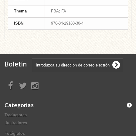
Thema
FBA; FA
ISBN
978-84-19188-30-4
Boletín
Categorías
Traductores
Ilustradores
Fotógrafos