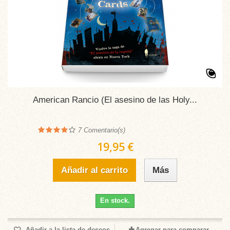
American Rancio (El asesino de las Holy...
7
Comentario(s)
19,95 €
Añadir al carrito
Más
En stock.
Añadir a la lista de deseos
Agregar para comparar