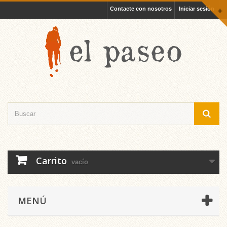
Contacte con nosotros
Iniciar sesión
+
Carrito
vacío
MENÚ