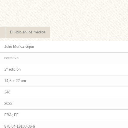
s
El libro en los medios
Julio Muñoz Gijón
narrativa
2ª edición
14,5 x 22 cm.
248
2023
FBA; FF
978-84-19188-36-6