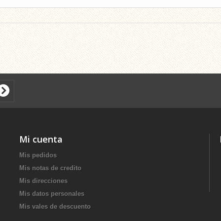
Mi cuenta
Mis pedidos
Mis notas de credito
Mis direcciones
Mis datos personales
Mis vales de descuento