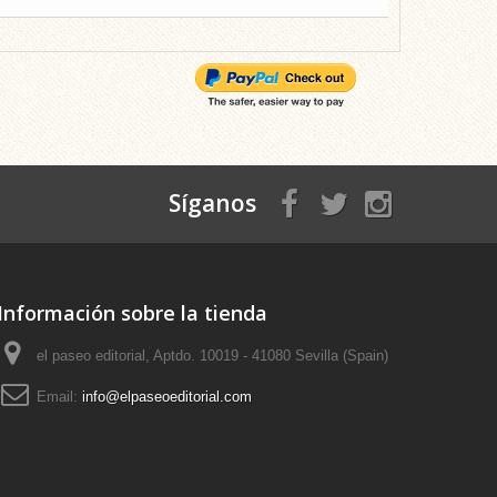
Síganos
Información sobre la tienda
el paseo editorial, Aptdo. 10019 - 41080 Sevilla (Spain)
Email:
info@elpaseoeditorial.com