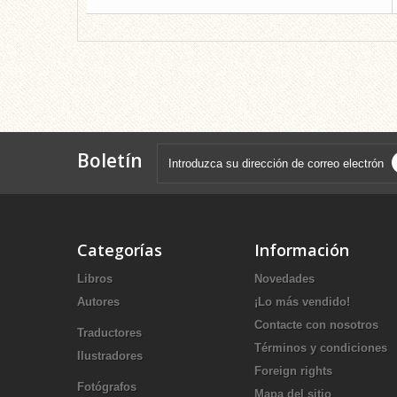
Boletín
Categorías
Información
Libros
Novedades
Autores
¡Lo más vendido!
Contacte con nosotros
Traductores
Términos y condiciones
Ilustradores
Foreign rights
Fotógrafos
Mapa del sitio