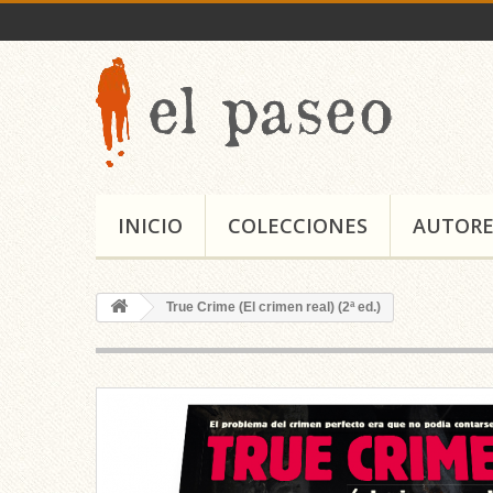
INICIO
COLECCIONES
AUTORE
True Crime (El crimen real) (2ª ed.)