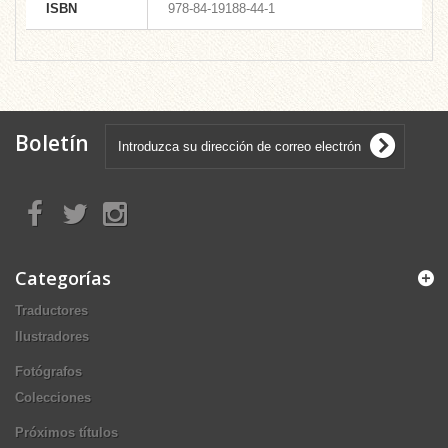
ISBN
978-84-19188-44-1
Boletín
Categorías
Traductores
Ilustradores
Fotógrafos
Colecciones
Próximos títulos