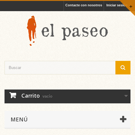
Contacte con nosotros
Iniciar sesión
+
Carrito
vacío
MENÚ