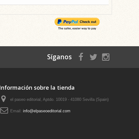
Síganos
Información sobre la tienda
el paseo editorial, Aptdo. 10019 - 41080 Sevilla (Spain)
Email:
info@elpaseoeditorial.com