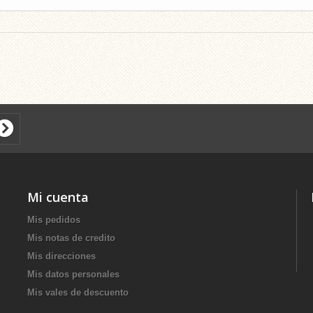
Mi cuenta
Mis pedidos
Mis notas de credito
Mis direcciones
Mis datos personales
Mis vales de descuento