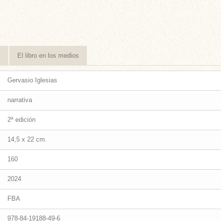
s
El libro en los medios
Gervasio Iglesias
narrativa
2ª edición
14,5 x 22 cm.
160
2024
FBA
978-84-19188-49-6