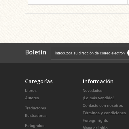
Boletín
Categorías
Información
Libros
Novedades
Autores
¡Lo más vendido!
Contacte con nosotros
Traductores
Términos y condiciones
Ilustradores
Foreign rights
Fotógrafos
Mapa del sitio