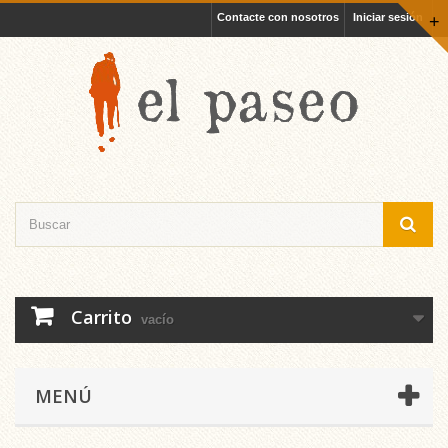
Contacte con nosotros
Iniciar sesión
+
Carrito
vacío
MENÚ