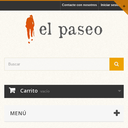
Contacte con nosotros
Iniciar sesión
+
Carrito
vacío
MENÚ