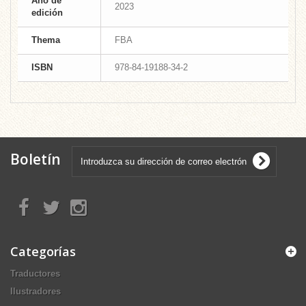
Año de
2023
edición
Thema
FBA
ISBN
978-84-19188-34-2
Boletín
Categorías
Traductores
Ilustradores