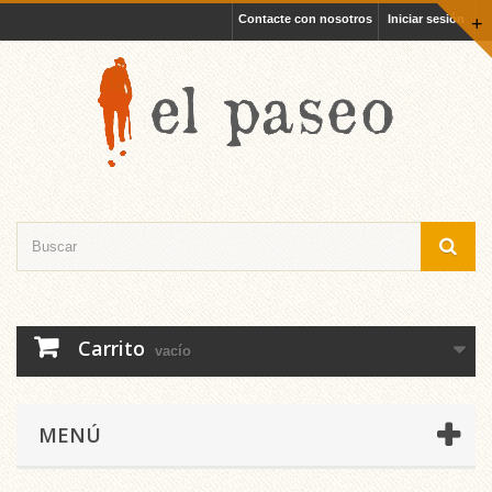
Contacte con nosotros
Iniciar sesión
+
Carrito
vacío
MENÚ