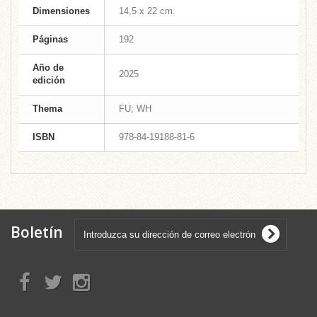
Dimensiones
14,5 x 22 cm.
Páginas
192
Año de
2025
edición
Thema
FU; WH
ISBN
978-84-19188-81-6
Boletín