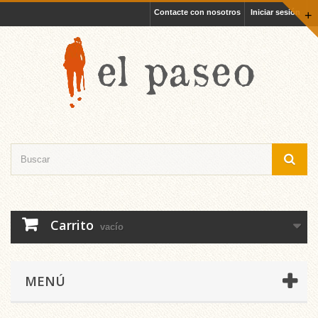
Contacte con nosotros
Iniciar sesión
+
Carrito
vacío
MENÚ