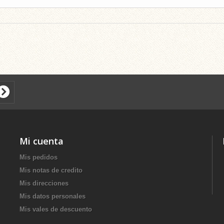
Mi cuenta
Mis pedidos
Mis notas de credito
Mis direcciones
Mis datos personales
Mis vales de descuento