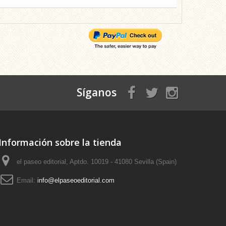
Síganos
Información sobre la tienda
el paseo editorial, Aptdo. 10019 - 41080 Sevilla (Spain)
Email:
info@elpaseoeditorial.com