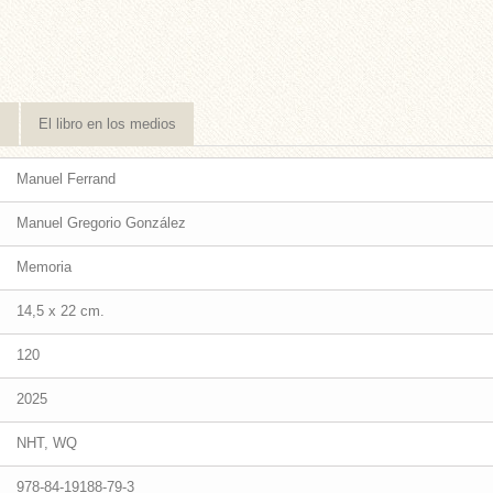
s
El libro en los medios
Manuel Ferrand
Manuel Gregorio González
Memoria
14,5 x 22 cm.
120
2025
NHT, WQ
978-84-19188-79-3