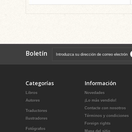
Boletín
Categorías
Información
Libros
Novedades
Autores
¡Lo más vendido!
Contacte con nosotros
Traductores
Términos y condiciones
Ilustradores
Foreign rights
Fotógrafos
Mapa del sitio