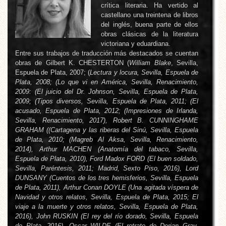
crítica literaria. Ha vertido al
castellano una treintena de libros
del inglés, buena parte de ellos
obras clásicas de la literatura
victoriana y eduardiana.
Entre sus trabajos de traducción más destacados se cuentan
obras de Gilbert K. CHESTERTON (
William Blake
, Sevilla,
Espuela de Plata, 2007; (
Lectura y locura, Sevilla, Espuela de
Plata, 2008; (
Lo que vi en América
, Sevilla, Renacimiento,
2009: (
El juicio del Dr. Johnson
, Sevilla, Espuela de Plata,
2009; (
Tipos diversos
, Sevilla, Espuela de Plata, 2011; (
El
acusado
, Espuela de Plata, 2012; (
Impresiones de Irlanda
,
Sevilla, Renacimiento, 2017), Robert B. CUNNINGHAME
GRAHAM ((
Cartagena y las riberas del Sinú
, Sevilla, Espuela
de Plata, 2010; (
Magreb Al Aksa
, Sevilla, Renacimiento,
2014), Arthur MACHEN (
Anatomía del tabaco
, Sevilla,
Espuela de Plata, 2010), Ford Madox FORD (
El buen soldado
,
Sevilla, Paréntesis, 2011; Madrid, Sexto Piso, 2016), Lord
DUNSANY (
Cuentos de los tres hemisferios
, Sevilla, Espuela
de Plata, 2011), Arthur Conan DOYLE (
Una agitada víspera de
Navidad y otros relatos
, Sevilla, Espuela de Plata, 2015;
El
viaje a la muerte y otros relatos
, Sevilla, Espuela de Plata,
2016), John RUSKIN (
El rey del río dorado
, Sevilla, Espuela
de Plata, 2016), Oscar WILDE (
El retrato de Dorian Gray.