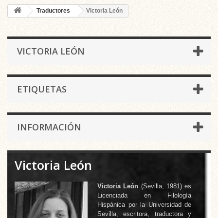
Traductores
Victoria León
VICTORIA LEÓN
ETIQUETAS
INFORMACIÓN
Victoria León
Victoria León
(Sevilla, 1981) es
Licenciada en Filología
Hispánica por la Universidad de
Sevilla, escritora, traductora y