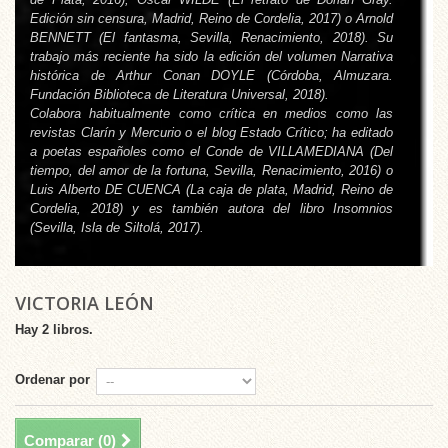
Edición sin censura
, Madrid, Reino de Cordelia, 2017) o Arnold
BENNETT (
El fantasma
, Sevilla, Renacimiento, 2018). Su
trabajo más reciente ha sido la edición del volumen
Narrativa
histórica
de Arthur Conan DOYLE (Córdoba, Almuzara.
Fundación Biblioteca de Literatura Universal, 2018).
Colabora habitualmente como crítica en medios como las
revistas
Clarín
y
Mercurio
o el blog
Estado Crítico
; ha editado
a poetas españoles como el Conde de VILLAMEDIANA (
Del
tiempo, del amor de la fortuna
, Sevilla, Renacimiento, 2016) o
Luis Alberto DE CUENCA (
La caja de plata
, Madrid, Reino de
Cordelia, 2018) y es también autora del libro
Insomnios
(Sevilla, Isla de Siltolá, 2017).
VICTORIA LEÓN
Hay 2 libros.
Ordenar por
Comparar (
0
)