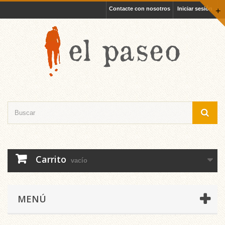
Contacte con nosotros
Iniciar sesión
+
Carrito
vacío
MENÚ