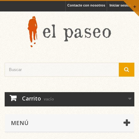
Contacte con nosotros
Iniciar sesión
+
Carrito
vacío
MENÚ