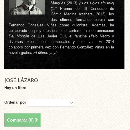
Marqués
(2013) y
Los siglos sin reloj
(1.º Premio del III Concurso de
Cómic Medina Azahara, 2013), los
dos últimos formando pareja con
Fernando González Viñas como guionista. Además, ha
colaborado en proyectos como: el cortometraje de animación
Del Montón
de Luis Javier Guil, el fanzine
Hielo Negro
y
diversas exposiciones individuales y colectivas. En 2014
colaboró por primera vez con Fernando González Viñas en la
novela gráfica
El último yeyé
.
JOSÉ LÁZARO
Hay un libro.
Ordenar por
Comparar (
0
)