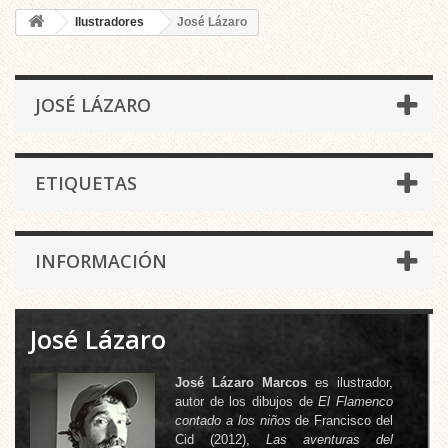
Ilustradores
José Lázaro
JOSÉ LÁZARO
ETIQUETAS
INFORMACIÓN
José Lázaro
José Lázaro Marcos
es ilustrador,
autor de los dibujos de
El Flamenco
contado a los niños
de Francisco del
Cid (2012),
Las aventuras del