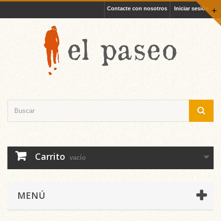
Contacte con nosotros
Iniciar sesión
+
Carrito
vacío
MENÚ