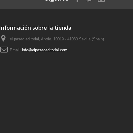
Información sobre la tienda
el paseo editorial, Aptdo. 10019 - 41080 Sevilla (Spain)
Email:
info@elpaseoeditorial.com