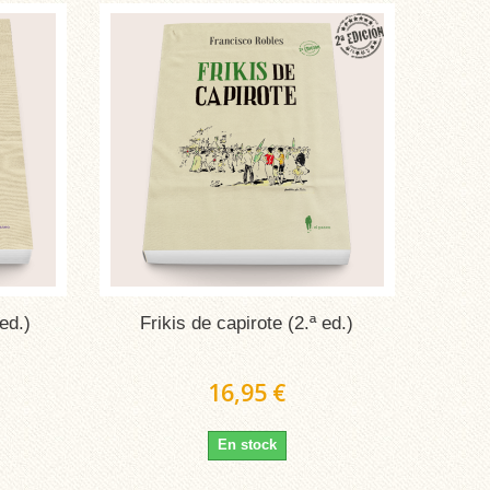
ed.)
Frikis de capirote (2.ª ed.)
16,95 €
En stock