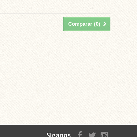
Comparar (
0
)
Síganos