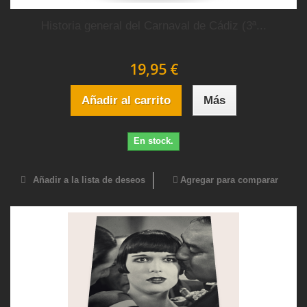
Historia general del Carnaval de Cádiz (3ª...
19,95 €
Añadir al carrito
Más
En stock.
Añadir a la lista de deseos
Agregar para comparar