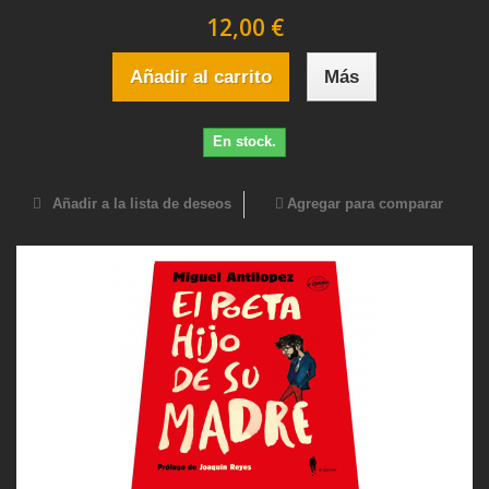
12,00 €
Añadir al carrito
Más
En stock.
Añadir a la lista de deseos
Agregar para comparar