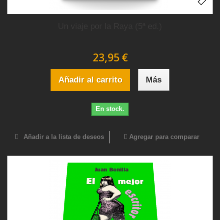
Un viaje por la Raya (5ª ed.)
23,95 €
Añadir al carrito
Más
En stock.
Añadir a la lista de deseos
Agregar para comparar