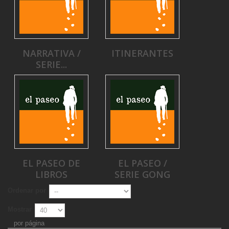
NARRATIVA /
ITINERANTES
SERIE...
EL PASEO DE
EL PASEO /
LIBROS
SERIE GONG
Ordenar por
Mostrar
por página