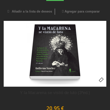
Añadir a la lista de deseos
Agregar para comparar
Y la Macarena se vistió de luto (3ªed.)
20,95 €