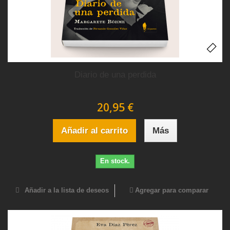
Diario de una perdida
20,95 €
Añadir al carrito
Más
En stock.
Añadir a la lista de deseos
Agregar para comparar