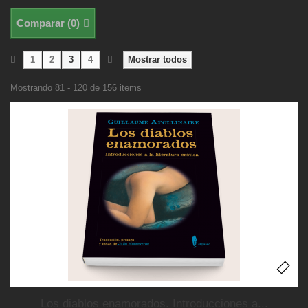
Comparar (
0
)
1
2
3
4
Mostrar todos
Mostrando 81 - 120 de 156 items
Los diablos enamorados. Introducciones a...