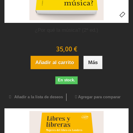
¿Por qué la música? (2ª ed.)
35,00 €
Añadir al carrito
Más
En stock.
Añadir a la lista de deseos
Agregar para comparar